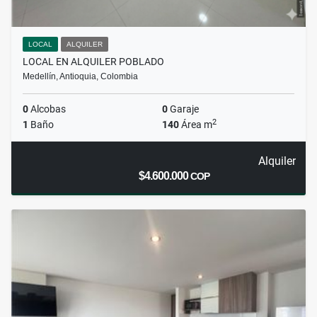
LOCAL
ALQUILER
LOCAL EN ALQUILER POBLADO
Medellín, Antioquia, Colombia
0
Alcobas
0
Garaje
2
1
Baño
140
Área m
Alquiler
$4.600.000
COP