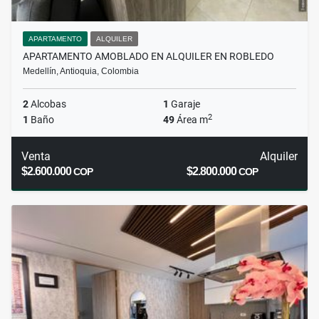
APARTAMENTO
ALQUILER
APARTAMENTO AMOBLADO EN ALQUILER EN ROBLEDO
Medellín, Antioquia, Colombia
2
Alcobas
1
Garaje
2
1
Baño
49
Área m
Venta
Alquiler
$2.600.000
$2.800.000
COP
COP