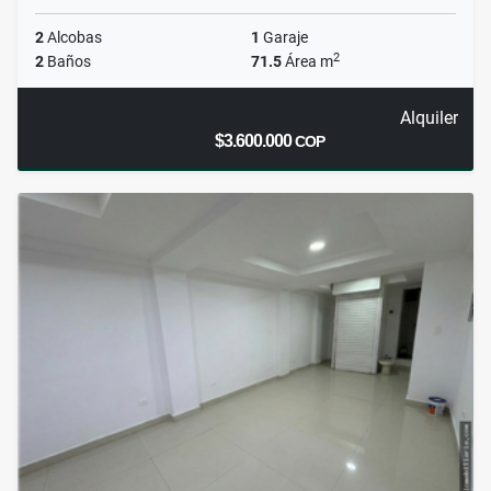
2
Alcobas
1
Garaje
2
2
Baños
71.5
Área m
Alquiler
$3.600.000
COP