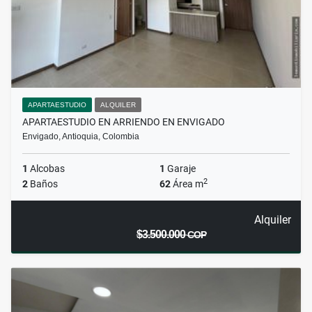
APARTAESTUDIO
ALQUILER
APARTAESTUDIO EN ARRIENDO EN ENVIGADO
Envigado, Antioquia, Colombia
1
Alcobas
1
Garaje
2
2
Baños
62
Área m
Alquiler
$3.500.000
COP