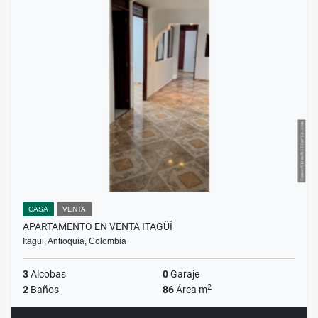
CASA
VENTA
APARTAMENTO EN VENTA ITAGÜÍ
Itagui, Antioquia, Colombia
3
Alcobas
0
Garaje
2
2
Baños
86
Área m