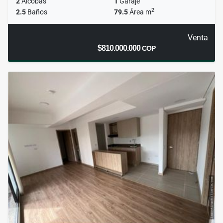
2
Alcobas
1
Garaje
2
2.5
Baños
79.5
Área m
Venta
$810.000.000
COP