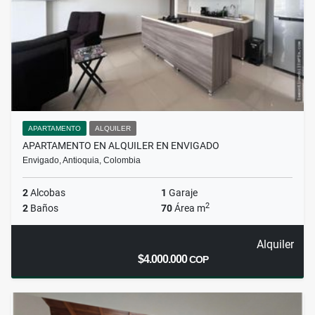
APARTAMENTO
ALQUILER
APARTAMENTO EN ALQUILER EN ENVIGADO
Envigado, Antioquia, Colombia
2
Alcobas
1
Garaje
2
2
Baños
70
Área m
Alquiler
$4.000.000
COP