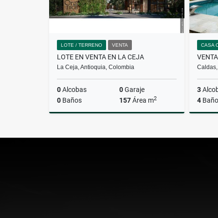
LOTE / TERRENO
VENTA
CASA 
LOTE EN VENTA EN LA CEJA
La Ceja, Antioquia, Colombia
Caldas,
0
Alcobas
0
Garaje
3
Alco
2
0
Baños
157
Área m
4
Baño
Venta
$550.000.000