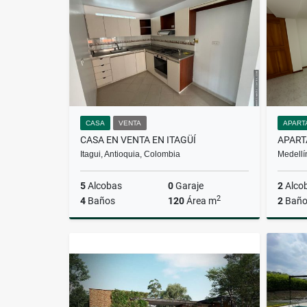
$5.000.000
CASA
VENTA
APART
CASA EN VENTA EN ITAGÜÍ
Itagui, Antioquia, Colombia
Medellí
5
Alcobas
0
Garaje
2
Alco
2
4
Baños
120
Área m
2
Baño
Venta
$550.000.000