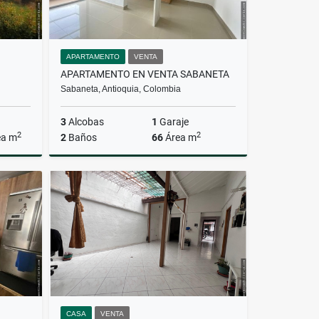
APARTAMENTO
VENTA
APARTAMENTO EN VENTA SABANETA
Sabaneta, Antioquia, Colombia
3
Alcobas
1
Garaje
2
2
ea m
2
Baños
66
Área m
Venta
Venta
$460.000.000
CASA
VENTA