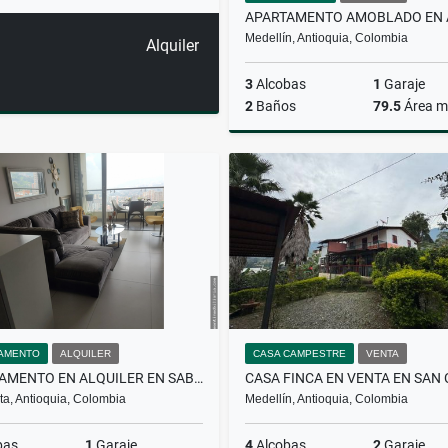
Medellín, Antioquia, Colombia
Alquiler
3
Alcobas
1
Garaje
2
Baños
79.5
Área m
A
$5.820.000
AMENTO
ALQUILER
CASA CAMPESTRE
VENTA
APARTAMENTO EN ALQUILER EN SABANETA
a, Antioquia, Colombia
Medellín, Antioquia, Colombia
bas
1
Garaje
4
Alcobas
2
Garaje