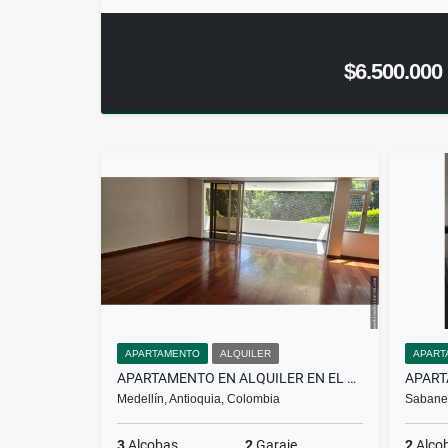
$6.500.000
APARTAMENTO
ALQUILER
APART
APARTAMENTO EN ALQUILER EN EL POBLADO
Medellín, Antioquia, Colombia
Sabanet
3
Alcobas
2
Garaje
2
Alco