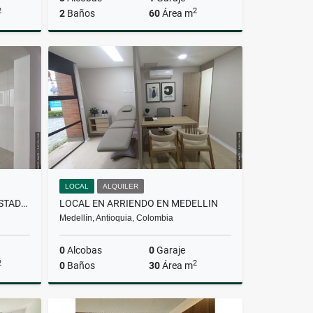
2
2
2
Baños
60
Área m
Venta
Venta
$400.000.000
LOCAL
ALQUILER
CASA EN ALQUILER EN CONQUISTADORES
LOCAL EN ARRIENDO EN MEDELLIN
Medellín, Antioquia, Colombia
0
Alcobas
0
Garaje
2
2
0
Baños
30
Área m
lquiler
Alquiler