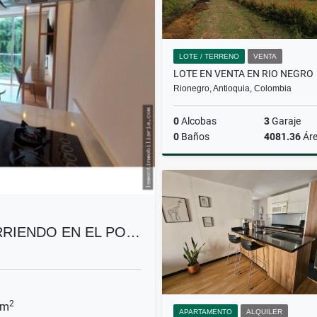
LOTE / TERRENO
VENTA
LOTE EN VENTA EN RIO NEGRO
Rionegro, Antioquia, Colombia
0
Alcobas
3
Garaje
0
Baños
4081.36
Ár
$619.000.000
RIENDO EN EL PO…
2
 m
APARTAMENTO
ALQUILER