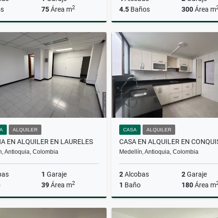
2
s
75
Área m
4.5
Baños
300
Área m
Alquiler
$3.500.000
$850.000.000
NA
ALQUILER
CASA
ALQUILER
NA EN ALQUILER EN LAURELES
n, Antioquia, Colombia
Medellín, Antioquia, Colombia
bas
1
Garaje
2
Alcobas
2
Garaje
2
o
39
Área m
1
Baño
180
Área m
Alquiler
A