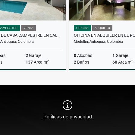
CAMPESTRE
VENTA
OFICINA
ALQUILER
VENTA DE CASA CAMPESTRE EN CALDAS
 Antioquia, Colombia
Medellín, Antioquia, Colombia
bas
2
Garaje
0
Alcobas
1
Garaje
2
2
s
137
Área m
2
Baños
60
Área m
Venta
A
$900.000.000
$4.700.000
Políticas de privacidad