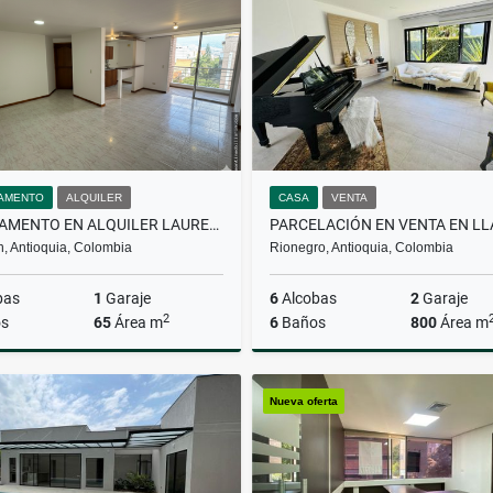
$2.500.000
$4.600.000
AMENTO
ALQUILER
CASA
VENTA
APARTAMENTO EN ALQUILER LAURELES
n, Antioquia, Colombia
Rionegro, Antioquia, Colombia
bas
1
Garaje
6
Alcobas
2
Garaje
2
s
65
Área m
6
Baños
800
Área m
Alquiler
Nueva oferta
$3.500.000
$4.500.000.000