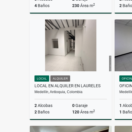
2
4
Baños
230
Área m
2
Baño
Alquiler
$17.000.000
LOCAL
ALQUILER
OFICI
LOCAL EN ALQUILER EN LAURELES
OFICI
Medellín, Antioquia, Colombia
Medellí
2
Alcobas
0
Garaje
1
Alco
2
2
Baños
120
Área m
1
Bañ
Alquiler