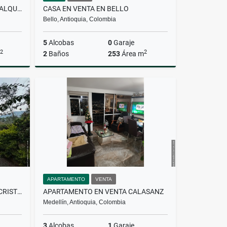
APARTAMENTO AMOBLADO EN ALQUILER CIUDAD DEL RIO
CASA EN VENTA EN BELLO
Bello, Antioquia, Colombia
5
Alcobas
0
Garaje
2
2
2
Baños
253
Área m
lquiler
Venta
$1.200.000.000
APARTAMENTO
VENTA
CASA FINCA EN VENTA EN SAN CRISTÓBAL
APARTAMENTO EN VENTA CALASANZ
Medellín, Antioquia, Colombia
3
Alcobas
1
Garaje