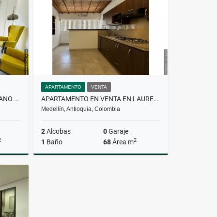
$4.800.000
APARTAMENTO
VENTA
PARCELACIÓN EN VENTA EN LLANO GRANDE
APARTAMENTO EN VENTA EN LAURELES
Medellín, Antioquia, Colombia
2
Alcobas
0
Garaje
2
2
1
Baño
68
Área m
Venta
Venta
$499.000.000