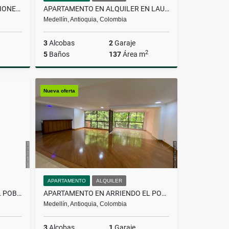
APARTAMENTO EN ARRIENDO RIONEGRO, ANTIOQUIA
APARTAMENTO EN ALQUILER EN LAURELES
Medellín, Antioquia, Colombia
3
Alcobas
2
Garaje
2
5
Baños
137
Área m
lquiler
Alquiler
Nueva oferta
$6.200.000
APARTAMENTO
ALQUILER
APARTAMENTO EN VENTA EN EL POBLADO
APARTAMENTO EN ARRIENDO EL POBLADO, MEDELLIN
Medellín, Antioquia, Colombia
3
Alcobas
1
Garaje