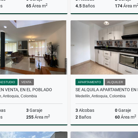
2
s
65
Área m
4.5
Baños
174
Área m
Venta
$330.000.000
$1.500.000.000
AESTUDIO
VENTA
APARTAMENTO
ALQUILER
EN VENTA, EN EL POBLADO
n, Antioquia, Colombia
Medellín, Antioquia, Colombia
bas
3
Garaje
3
Alcobas
0
Garaje
2
2
s
255
Área m
2
Baños
60
Área m
Venta
A