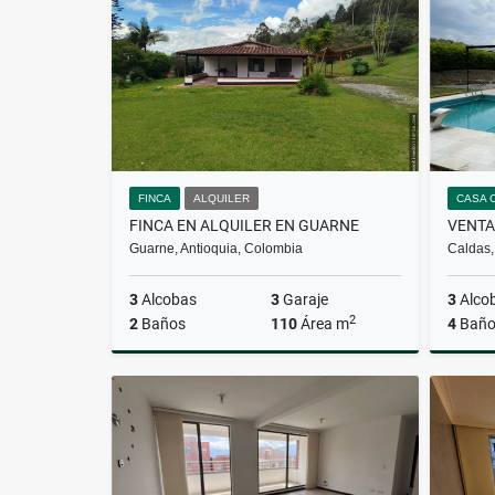
$850.000.000
FINCA
ALQUILER
CASA 
FINCA EN ALQUILER EN GUARNE
Guarne, Antioquia, Colombia
Caldas,
3
Alcobas
3
Garaje
3
Alco
2
2
Baños
110
Área m
4
Baño
Alquiler
$4.000.000