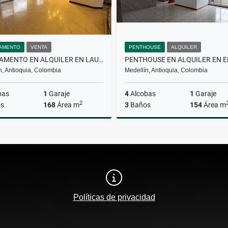
AMENTO
VENTA
PENTHOUSE
ALQUILER
APARTAMENTO EN ALQUILER EN LAURELES
n, Antioquia, Colombia
Medellín, Antioquia, Colombia
bas
1
Garaje
4
Alcobas
1
Garaje
2
s
168
Área m
3
Baños
154
Área m
Venta
A
$700.000.000
$5.000.000
Políticas de privacidad