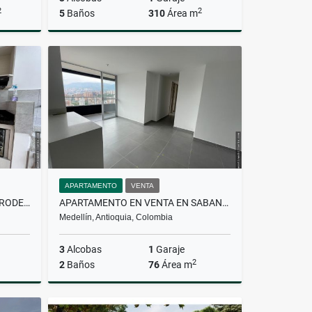
2
2
5
Baños
310
Área m
Venta
Alquiler
$10.000.000
APARTAMENTO
VENTA
SE ALQUILA APARTAMENTO EN RODEO ALTO
APARTAMENTO EN VENTA EN SABANETA
Medellín, Antioquia, Colombia
3
Alcobas
1
Garaje
2
2
Baños
76
Área m
lquiler
Venta