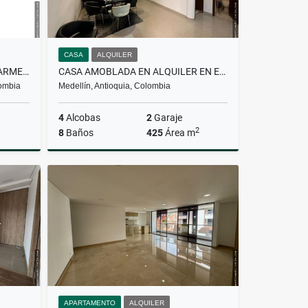
CASA
ALQUILER
APARTAMENTO EN VENTA EN CARMEN DEL VIBORAL
CASA AMOBLADA EN ALQUILER EN EL POBLADO
lombia
Medellín, Antioquia, Colombia
4
Alcobas
2
Garaje
2
8
Baños
425
Área m
Venta
Alquiler
$19.000.000
APARTAMENTO
ALQUILER