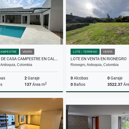
$1.800.000.000
$2.500.000
CAMPESTRE
VENTA
LOTE / TERRENO
VENTA
VENTA DE CASA CAMPESTRE EN CALDAS
LOTE EN VENTA EN RIONEGRO
 Antioquia, Colombia
Rionegro, Antioquia, Colombia
bas
2
Garaje
0
Alcobas
0
Garaje
2
s
137
Área m
0
Baños
3522.37
Ár
Venta
$900.000.000
$1.400.000.000