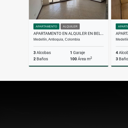
APARTAMENTO
ALQUILER
APART
APARTAMENTO EN ALQUILER EN BELÉN
Medellín, Antioquia, Colombia
Medellí
3
Alcobas
1
Garaje
4
Alco
2
2
Baños
100
Área m
3
Baño
Alquiler
$3.900.000