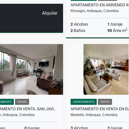
Rionegro, Antioquia, Colombia
Alquiler
2
Alcobas
1
Garaje
2
2
Baños
90
Área m
A
$2.700.000
AMENTO
VENTA
APARTAMENTO
VENTA
APARTAMENTO EN VENTA, SAN JAVIER, MEDELLIN
n, Antioquia, Colombia
Medellín, Antioquia, Colombia
bas
0
Garaje
3
Alcobas
2
Garaje