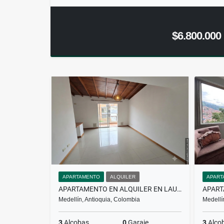
$6.800.000
APARTAMENTO
ALQUILER
APART
APARTAMENTO EN ALQUILER EN LAURELES
Medellín, Antioquia, Colombia
Medellí
3
Alcobas
0
Garaje
3
Alco