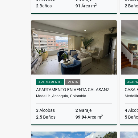
2
2
Baños
91
Área m
2
Baño
Alquiler
$3.400.000
APARTAMENTO
VENTA
APART
APARTAMENTO EN VENTA CALASANZ
CASA 
Medellín, Antioquia, Colombia
Medellí
3
Alcobas
2
Garaje
4
Alco
2
2.5
Baños
99.94
Área m
5
Baño
Venta