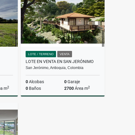
$620.000.000
LOTE / TERRENO
VENTA
LOTE EN VENTA EN SAN JERÓNIMO
San Jerónimo, Antioquia, Colombia
0
Alcobas
0
Garaje
2
2
ea m
0
Baños
2700
Área m
Venta
Venta
$351.000.000