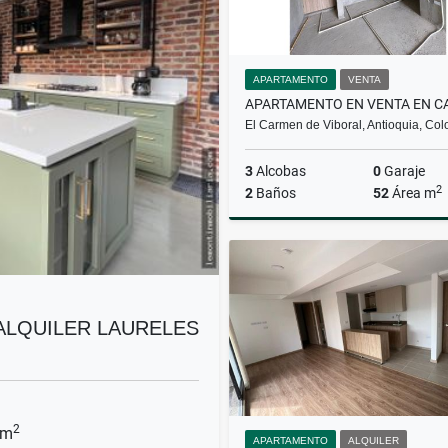
APARTAMENTO
VENTA
El Carmen de Viboral, Antioquia, Co
3
Alcobas
0
Garaje
2
2
Baños
52
Área m
$220.000.000
ALQUILER LAURELES
2
 m
APARTAMENTO
ALQUILER