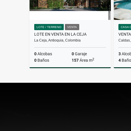
LOTE / TERRENO
VENTA
CASA 
LOTE EN VENTA EN LA CEJA
La Ceja, Antioquia, Colombia
Caldas,
0
Alcobas
0
Garaje
3
Alco
2
0
Baños
157
Área m
4
Baño
Venta
$550.000.000