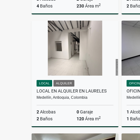
2
4
Baños
230
Área m
2
Baño
Alquiler
$17.000.000
LOCAL
ALQUILER
OFICI
LOCAL EN ALQUILER EN LAURELES
OFICI
Medellín, Antioquia, Colombia
Medellí
2
Alcobas
0
Garaje
1
Alco
2
2
Baños
120
Área m
1
Bañ
Alquiler