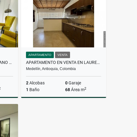
$4.800.000
APARTAMENTO
VENTA
PARCELACIÓN EN VENTA EN LLANO GRANDE
APARTAMENTO EN VENTA EN LAURELES
Medellín, Antioquia, Colombia
2
Alcobas
0
Garaje
2
2
1
Baño
68
Área m
Venta
Venta
$499.000.000