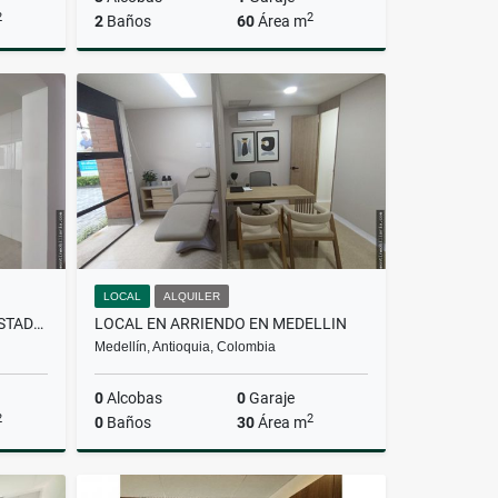
2
2
2
Baños
60
Área m
Venta
Venta
$400.000.000
LOCAL
ALQUILER
CASA EN ALQUILER EN CONQUISTADORES
LOCAL EN ARRIENDO EN MEDELLIN
Medellín, Antioquia, Colombia
0
Alcobas
0
Garaje
2
2
0
Baños
30
Área m
lquiler
Alquiler