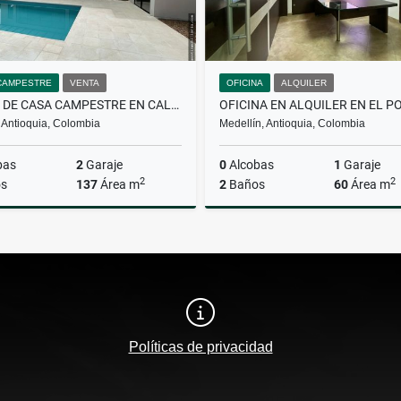
CAMPESTRE
VENTA
OFICINA
ALQUILER
VENTA DE CASA CAMPESTRE EN CALDAS
 Antioquia, Colombia
Medellín, Antioquia, Colombia
bas
2
Garaje
0
Alcobas
1
Garaje
2
2
s
137
Área m
2
Baños
60
Área m
Venta
A
$900.000.000
$4.700.000
Políticas de privacidad