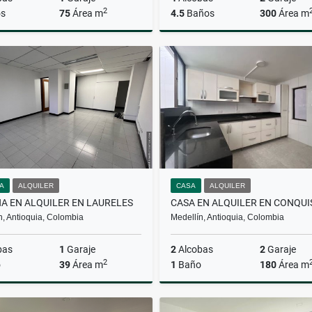
2
s
75
Área m
4.5
Baños
300
Área m
Alquiler
$3.500.000
$850.000.000
NA
ALQUILER
CASA
ALQUILER
NA EN ALQUILER EN LAURELES
n, Antioquia, Colombia
Medellín, Antioquia, Colombia
bas
1
Garaje
2
Alcobas
2
Garaje
2
o
39
Área m
1
Baño
180
Área m
Alquiler
A