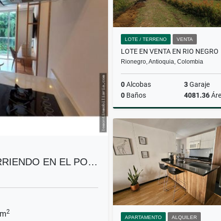
LOTE / TERRENO
VENTA
LOTE EN VENTA EN RIO NEGRO
Rionegro, Antioquia, Colombia
0
Alcobas
3
Garaje
0
Baños
4081.36
Ár
$619.000.000
RIENDO EN EL PO…
2
 m
APARTAMENTO
ALQUILER