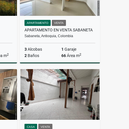
APARTAMENTO
VENTA
APARTAMENTO EN VENTA SABANETA
Sabaneta, Antioquia, Colombia
3
Alcobas
1
Garaje
2
2
ea m
2
Baños
66
Área m
Venta
Venta
$460.000.000
CASA
VENTA