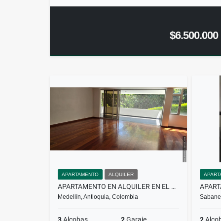
$6.500.000
APARTAMENTO
ALQUILER
APART
APARTAMENTO EN ALQUILER EN EL POBLADO
Medellín, Antioquia, Colombia
Sabanet
3
Alcobas
2
Garaje
2
Alco