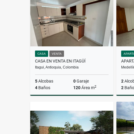
$5.000.000
CASA
VENTA
APART
CASA EN VENTA EN ITAGÜÍ
Itagui, Antioquia, Colombia
Medellí
5
Alcobas
0
Garaje
2
Alco
2
4
Baños
120
Área m
2
Baño
Venta
$550.000.000