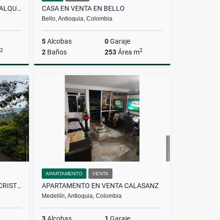
APARTAMENTO AMOBLADO EN ALQUILER CIUDAD DEL RIO
CASA EN VENTA EN BELLO
Bello, Antioquia, Colombia
5
Alcobas
0
Garaje
2
2
2
Baños
253
Área m
lquiler
Venta
$1.200.000.000
APARTAMENTO
VENTA
CASA FINCA EN VENTA EN SAN CRISTÓBAL
APARTAMENTO EN VENTA CALASANZ
Medellín, Antioquia, Colombia
3
Alcobas
1
Garaje