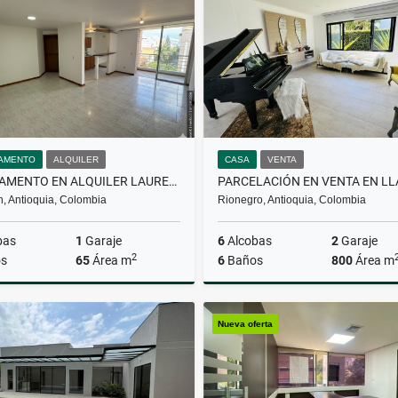
$2.500.000
$4.600.000
AMENTO
ALQUILER
CASA
VENTA
APARTAMENTO EN ALQUILER LAURELES
n, Antioquia, Colombia
Rionegro, Antioquia, Colombia
bas
1
Garaje
6
Alcobas
2
Garaje
2
s
65
Área m
6
Baños
800
Área m
Alquiler
Nueva oferta
$3.500.000
$4.500.000.000