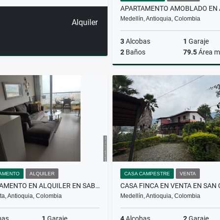
Medellín, Antioquia, Colombia
Alquiler
3
Alcobas
1
Garaje
2
Baños
79.5
Área m
A
$5.820.000
AMENTO
ALQUILER
CASA CAMPESTRE
VENTA
APARTAMENTO EN ALQUILER EN SABANETA
a, Antioquia, Colombia
Medellín, Antioquia, Colombia
bas
1
Garaje
4
Alcobas
2
Garaje