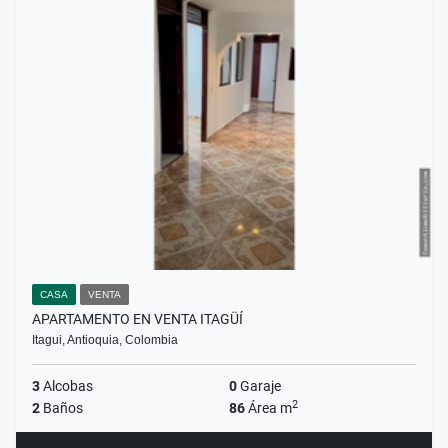
CASA
VENTA
APARTAMENTO EN VENTA ITAGÜÍ
Itagui, Antioquia, Colombia
3
Alcobas
0
Garaje
2
2
Baños
86
Área m