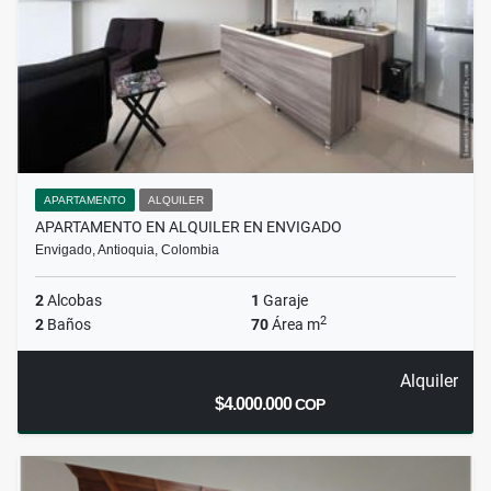
APARTAMENTO
ALQUILER
APARTAMENTO EN ALQUILER EN ENVIGADO
Envigado, Antioquia, Colombia
2
Alcobas
1
Garaje
2
2
Baños
70
Área m
Alquiler
$4.000.000
COP