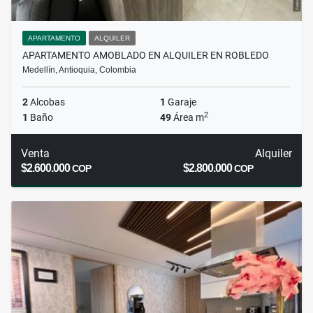
APARTAMENTO
ALQUILER
APARTAMENTO AMOBLADO EN ALQUILER EN ROBLEDO
Medellín, Antioquia, Colombia
2
Alcobas
1
Garaje
2
1
Baño
49
Área m
Venta
Alquiler
$2.600.000
$2.800.000
COP
COP