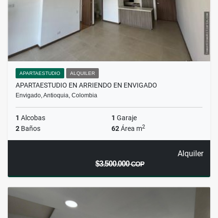
APARTAESTUDIO
ALQUILER
APARTAESTUDIO EN ARRIENDO EN ENVIGADO
Envigado, Antioquia, Colombia
1
Alcobas
1
Garaje
2
2
Baños
62
Área m
Alquiler
$3.500.000
COP