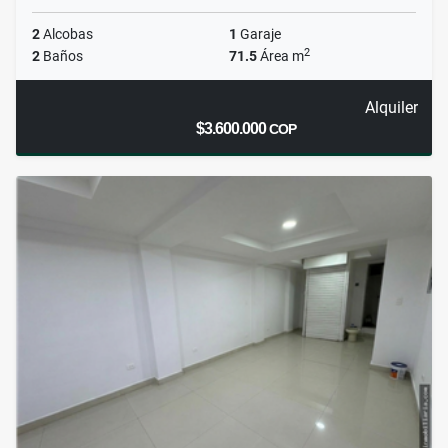
2
Alcobas
1
Garaje
2
2
Baños
71.5
Área m
Alquiler
$3.600.000
COP