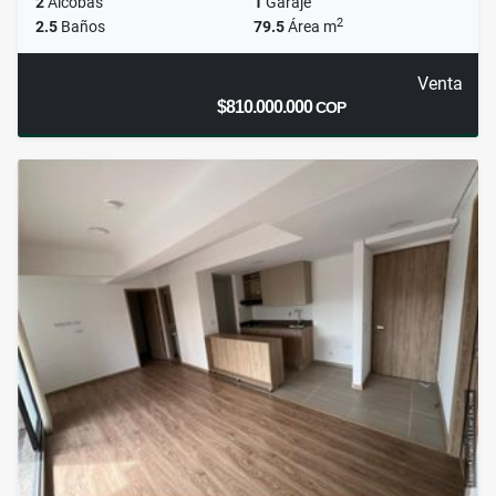
2
Alcobas
1
Garaje
2
2.5
Baños
79.5
Área m
Venta
$810.000.000
COP