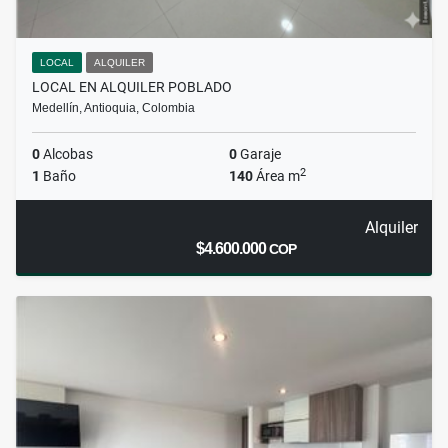
LOCAL
ALQUILER
LOCAL EN ALQUILER POBLADO
Medellín, Antioquia, Colombia
0
Alcobas
0
Garaje
2
1
Baño
140
Área m
Alquiler
$4.600.000
COP