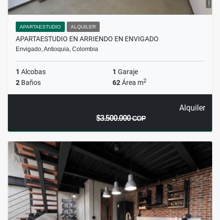
APARTAESTUDIO
ALQUILER
APARTAESTUDIO EN ARRIENDO EN ENVIGADO
Envigado, Antioquia, Colombia
1
Alcobas
1
Garaje
2
2
Baños
62
Área m
Alquiler
$3.500.000
COP