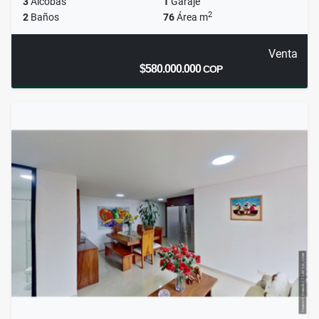
3
Alcobas
1
Garaje
2
2
Baños
76
Área m
Venta
$580.000.000
COP