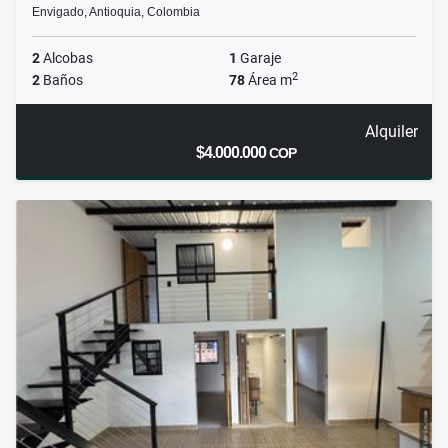
Envigado, Antioquia, Colombia
2
Alcobas
1
Garaje
2
2
Baños
78
Área m
Alquiler
$4.000.000
COP