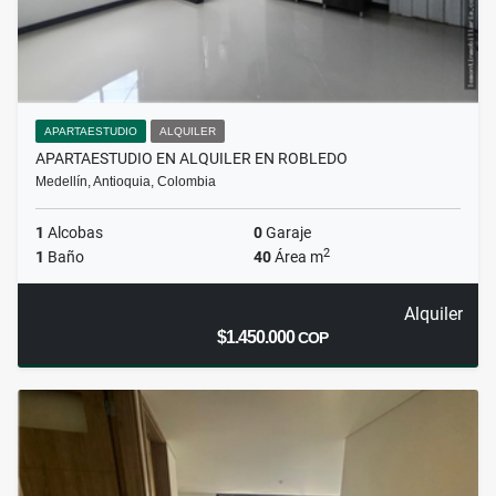
APARTAESTUDIO
ALQUILER
APARTAESTUDIO EN ALQUILER EN ROBLEDO
Medellín, Antioquia, Colombia
1
Alcobas
0
Garaje
2
1
Baño
40
Área m
Alquiler
$1.450.000
COP