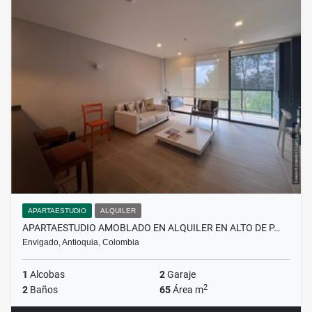
APARTAESTUDIO
ALQUILER
APARTAESTUDIO AMOBLADO EN ALQUILER EN ALTO DE P…
Envigado, Antioquia, Colombia
1
Alcobas
2
Garaje
2
2
Baños
65
Área m