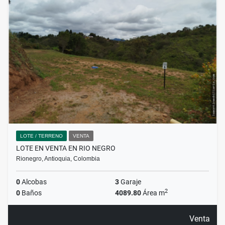
LOTE / TERRENO
VENTA
LOTE EN VENTA EN RIO NEGRO
Rionegro, Antioquia, Colombia
0
Alcobas
3
Garaje
2
0
Baños
4089.80
Área m
Venta