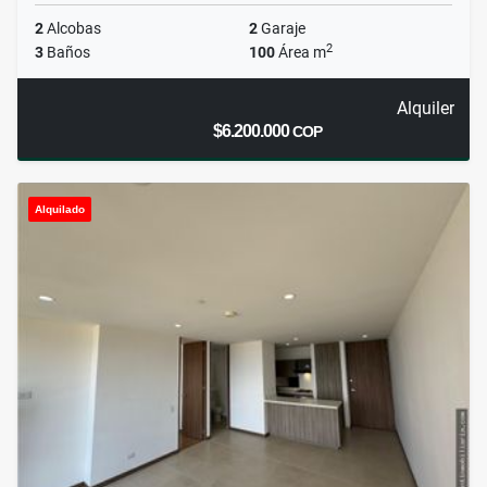
2
Alcobas
2
Garaje
2
3
Baños
100
Área m
Alquiler
$6.200.000
COP
Alquilado