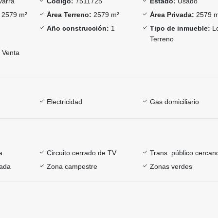
arra
Código:
7511725
Estado:
Usado
2579 m²
Área Terreno:
2579 m²
Área Privada:
2579 
Año construcción:
1
Tipo de inmueble:
Lo
Terreno
Venta
Electricidad
Gas domiciliario
a
Circuito cerrado de TV
Trans. público cercan
rada
Zona campestre
Zonas verdes