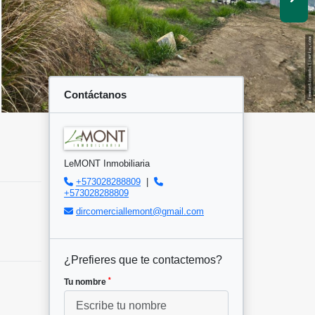
Contáctanos
LeMONT Inmobiliaria
+573028288809
|
+573028288809
dircomerciallemont@gmail.com
¿Prefieres que te contactemos?
*
Tu nombre