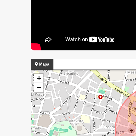
Mapa
+
−