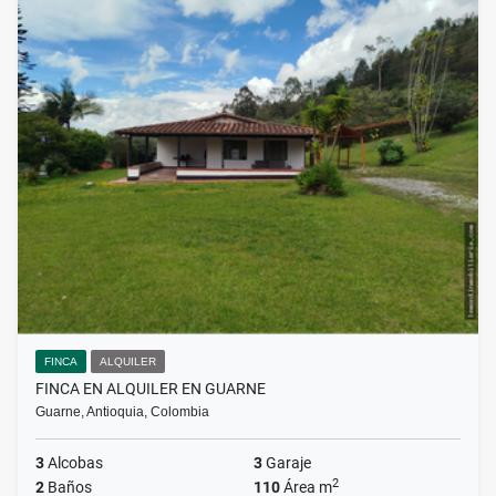
FINCA
ALQUILER
FINCA EN ALQUILER EN GUARNE
Guarne, Antioquia, Colombia
3
Alcobas
3
Garaje
2
2
Baños
110
Área m