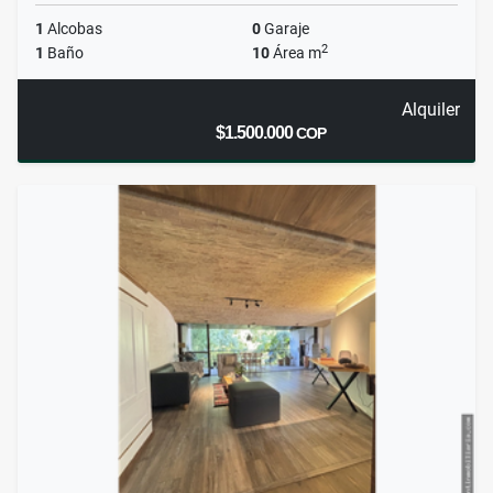
1
Alcobas
0
Garaje
2
1
Baño
10
Área m
Alquiler
$1.500.000
COP