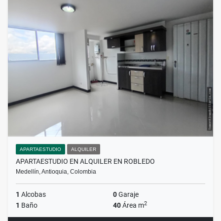
APARTAESTUDIO
ALQUILER
APARTAESTUDIO EN ALQUILER EN ROBLEDO
Medellín, Antioquia, Colombia
1
Alcobas
0
Garaje
2
1
Baño
40
Área m