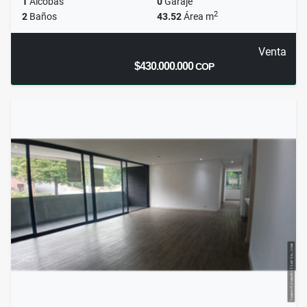
1
Alcobas
0
Garaje
2
2
Baños
43.52
Área m
Venta
$430.000.000
COP