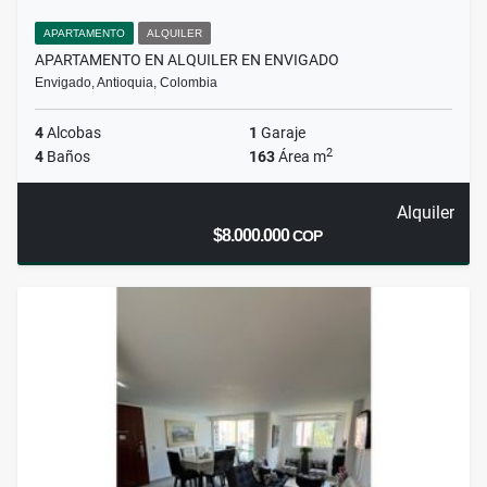
APARTAMENTO
ALQUILER
APARTAMENTO EN ALQUILER EN ENVIGADO
Envigado, Antioquia, Colombia
4
Alcobas
1
Garaje
2
4
Baños
163
Área m
Alquiler
$8.000.000
COP