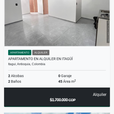
APARTAMENTO
ALQUILER
APARTAMENTO EN ALQUILER EN ITAGÜÍ
Itagui, Antioquia, Colombia
2
Alcobas
0
Garaje
2
2
Baños
45
Área m
Alquiler
$1.700.000
COP