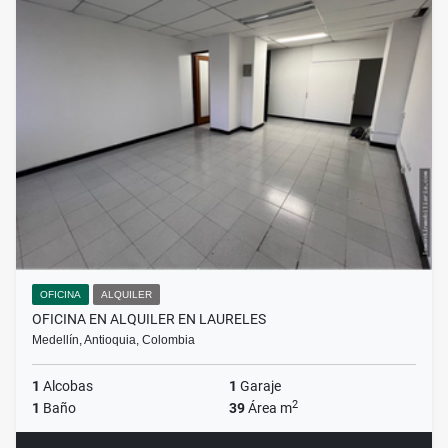
OFICINA
ALQUILER
OFICINA EN ALQUILER EN LAURELES
Medellín, Antioquia, Colombia
1
Alcobas
1
Garaje
2
1
Baño
39
Área m