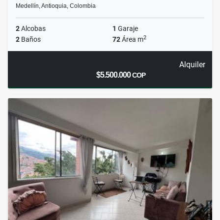
Medellín, Antioquia, Colombia
2
Alcobas
1
Garaje
2
2
Baños
72
Área m
Alquiler
$5.500.000
COP