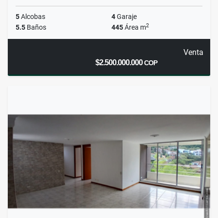
5
Alcobas
4
Garaje
2
5.5
Baños
445
Área m
Venta
$2.500.000.000
COP