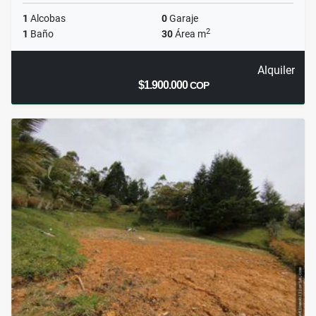
1
Alcobas
0
Garaje
2
1
Baño
30
Área m
Alquiler
$1.900.000
COP