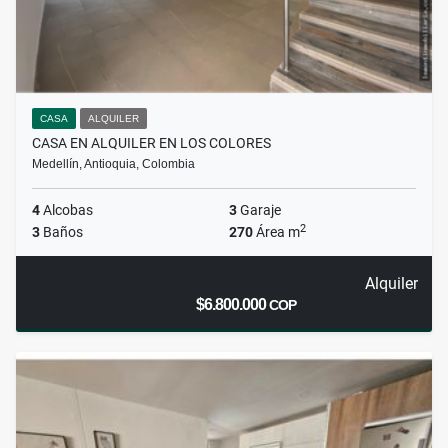
CASA
ALQUILER
CASA EN ALQUILER EN LOS COLORES
Medellín, Antioquia, Colombia
4
Alcobas
3
Garaje
2
3
Baños
270
Área m
Alquiler
$6.800.000
COP