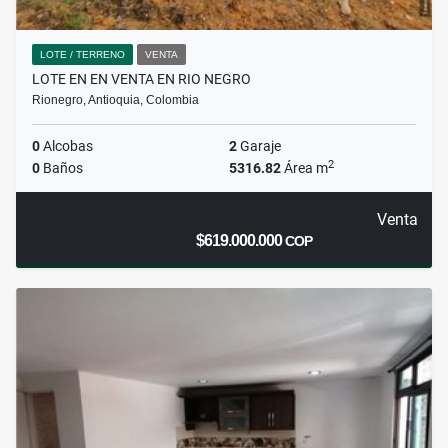
LOTE / TERRENO
VENTA
LOTE EN EN VENTA EN RIO NEGRO
Rionegro, Antioquia, Colombia
0
Alcobas
2
Garaje
2
0
Baños
5316.82
Área m
Venta
$619.000.000
COP