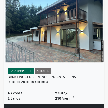
CASA CAMPESTRE
ALQUILER
CASA FINCA EN ARRIENDO EN SANTA ELENA
Rionegro, Antioquia, Colombia
4
Alcobas
2
Garaje
2
2
Baños
250
Área m