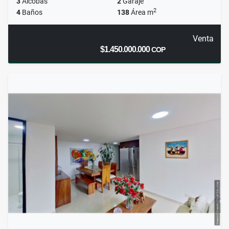
3
Alcobas
2
Garaje
2
4
Baños
138
Área m
Venta
$1.450.000.000
COP