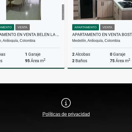
AMENTO
VENTA
APARTAMENTO
VENTA
APARTAMENTO EN VENTA BELEN LA PALMA
n, Antioquia, Colombia
Medellín, Antioquia, Colombia
bas
1
Garaje
2
Alcobas
0
Garaje
2
2
s
95
Área m
2
Baños
75
Área m
Venta
$750.000.000
$365.000.000
Políticas de privacidad