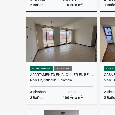
2
2
Baños
110
Área m
1
Bañ
Alquiler
$4.000.000
APARTAMENTO
ALQUILER
CASA
APARTAMENTO EN ALQUILER EN BELÉN
CASA 
Medellín, Antioquia, Colombia
Medellí
3
Alcobas
1
Garaje
2
Alco
2
2
Baños
100
Área m
2
Baño
Alquiler