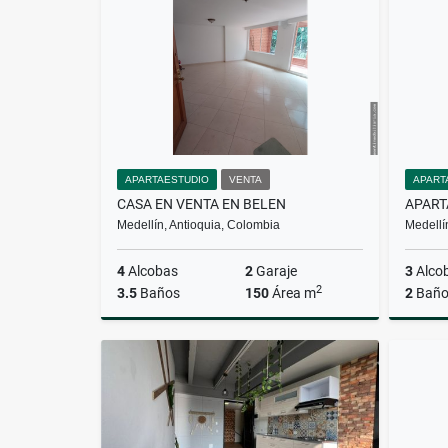
$3.900.000
APARTAESTUDIO
VENTA
APART
CASA EN VENTA EN BELEN
APART
Medellín, Antioquia, Colombia
Medellí
4
Alcobas
2
Garaje
3
Alco
2
3.5
Baños
150
Área m
2
Baño
Venta
$820.000.000