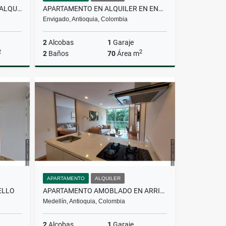
APARTAMENTO AMOBLADO EN ALQUILER EN LOS COLORES
APARTAMENTO EN ALQUILER EN ENVIGADO
Envigado, Antioquia, Colombia
2
Alcobas
1
Garaje
2
2
2
Baños
70
Área m
lquiler
Alquiler
$4.000.000
APARTAMENTO
ALQUILER
ELLO
APARTAMENTO AMOBLADO EN ARRIENDO EN EL POBLADO
Medellín, Antioquia, Colombia
2
Alcobas
1
Garaje