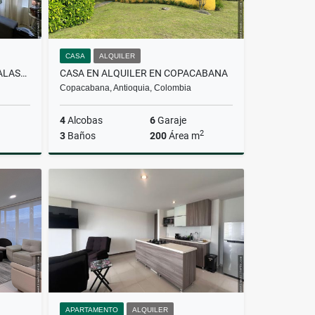
CASA
ALQUILER
APARTAMENTO EN VENTA EN CALASANZ
CASA EN ALQUILER EN COPACABANA
Copacabana, Antioquia, Colombia
4
Alcobas
6
Garaje
2
3
Baños
200
Área m
Venta
Alquiler
$6.000.000
APARTAMENTO
ALQUILER