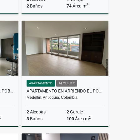
2
2
Baños
74
Área m
Venta
Alquiler
$6.500.000
APARTAMENTO
ALQUILER
APARTAMENTO EN VENTA EN EL POBLADO
APARTAMENTO EN ARRIENDO EL POBLADO
Medellín, Antioquia, Colombia
2
Alcobas
2
Garaje
2
2
3
Baños
100
Área m
Venta
Alquiler