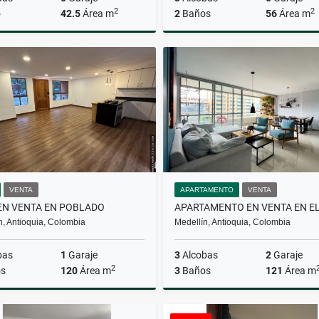
2
2
o
42.5
Área m
2
Baños
56
Área m
Venta
$245.000.000
$220.000.000
VENTA
APARTAMENTO
VENTA
EN VENTA EN POBLADO
n, Antioquia, Colombia
Medellín, Antioquia, Colombia
bas
1
Garaje
3
Alcobas
2
Garaje
2
s
120
Área m
3
Baños
121
Área m
Venta