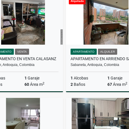
Alquilado
$680.000.000
$990.000.000
AMENTO
VENTA
APARTAMENTO
ALQUILER
AMENTO EN VENTA CALASANZ
n, Antioquia, Colombia
Sabaneta, Antioquia, Colombia
bas
1
Garaje
1
Alcobas
1
Garaje
2
2
s
60
Área m
2
Baños
67
Área m
Venta
A
$400.000.000
$2.200.000