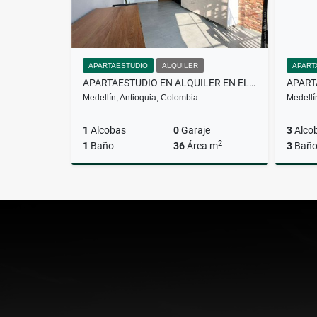
APARTAESTUDIO
ALQUILER
APART
APARTAESTUDIO EN ALQUILER EN EL ESTADIO
Medellín, Antioquia, Colombia
Medellí
1
Alcobas
0
Garaje
3
Alco
2
1
Baño
36
Área m
3
Baño
Alquiler
$2.100.000