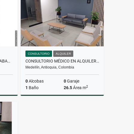
$6.200.000
CONSULTORIO
ALQUILER
APARTAMENTO EN ARRIENDO SABANETA
CONSULTORIO MÉDICO EN ALQUILER SAN DIEGO
Medellín, Antioquia, Colombia
0
Alcobas
0
Garaje
2
1
Baño
26.5
Área m
lquiler
Alquiler
$4.000.000