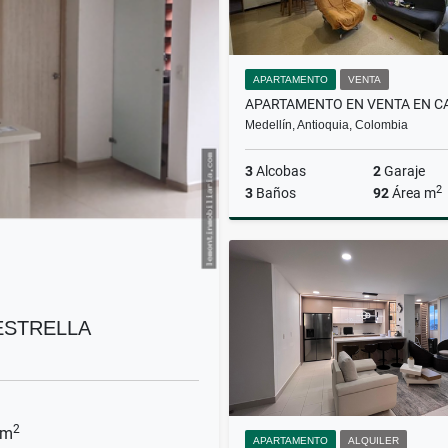
APARTAMENTO
VENTA
Medellín, Antioquia, Colombia
3
Alcobas
2
Garaje
2
3
Baños
92
Área m
$500.000.000
ESTRELLA
2
 m
APARTAMENTO
ALQUILER