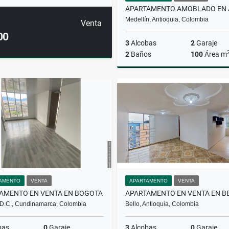
Medellín, Antioquia, Colombia
Venta
00
3
Alcobas
2
Garaje
2
Baños
100
Área m
A
$6.500.000
AMENTO
VENTA
APARTAMENTO
VENTA
AMENTO EN VENTA EN BOGOTA
APARTAMENTO EN VENTA EN B
D.C., Cundinamarca, Colombia
Bello, Antioquia, Colombia
bas
0
Garaje
3
Alcobas
0
Garaje