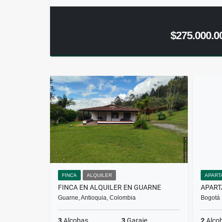
$275.000.0
FINCA
ALQUILER
APART
FINCA EN ALQUILER EN GUARNE
APART
Guarne, Antioquia, Colombia
Bogotá 
3
Alcobas
3
Garaje
2
Alco