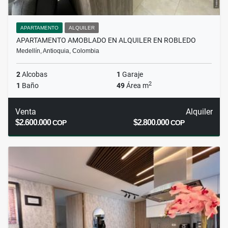
APARTAMENTO
ALQUILER
APARTAMENTO AMOBLADO EN ALQUILER EN ROBLEDO
Medellín, Antioquia, Colombia
2
Alcobas
1
Garaje
2
1
Baño
49
Área m
Venta
Alquiler
$2.600.000
$2.800.000
COP
COP