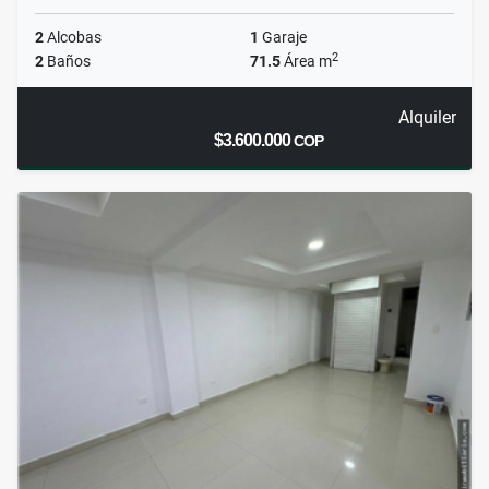
2
Alcobas
1
Garaje
2
2
Baños
71.5
Área m
Alquiler
$3.600.000
COP