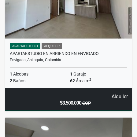
APARTAESTUDIO
ALQUILER
APARTAESTUDIO EN ARRIENDO EN ENVIGADO
Envigado, Antioquia, Colombia
1
Alcobas
1
Garaje
2
2
Baños
62
Área m
Alquiler
$3.500.000
COP