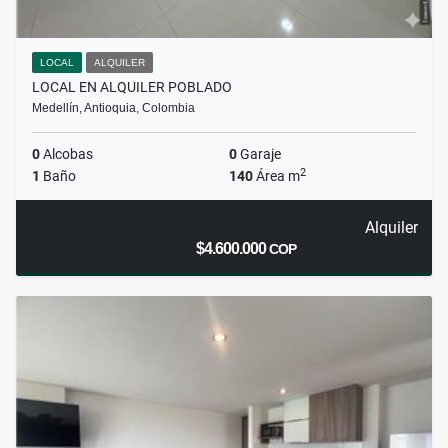
LOCAL
ALQUILER
LOCAL EN ALQUILER POBLADO
Medellín, Antioquia, Colombia
0
Alcobas
0
Garaje
2
1
Baño
140
Área m
Alquiler
$4.600.000
COP