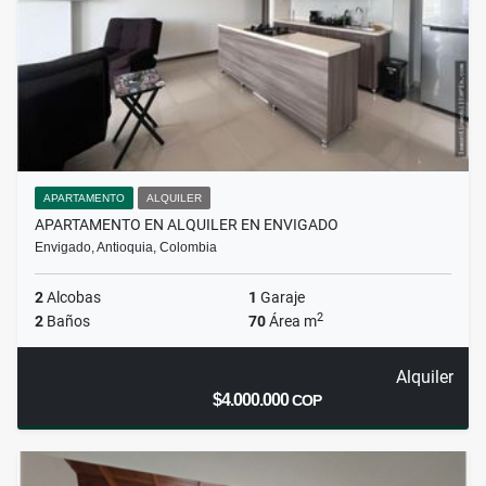
APARTAMENTO
ALQUILER
APARTAMENTO EN ALQUILER EN ENVIGADO
Envigado, Antioquia, Colombia
2
Alcobas
1
Garaje
2
2
Baños
70
Área m
Alquiler
$4.000.000
COP