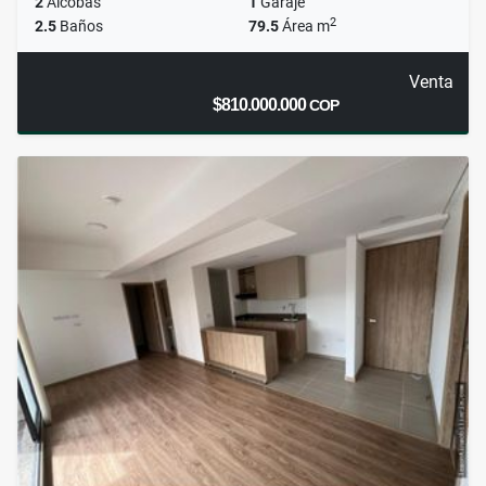
2
Alcobas
1
Garaje
2
2.5
Baños
79.5
Área m
Venta
$810.000.000
COP