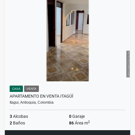
CASA
VENTA
APARTAMENTO EN VENTA ITAGÜÍ
Itagui, Antioquia, Colombia
3
Alcobas
0
Garaje
2
2
Baños
86
Área m