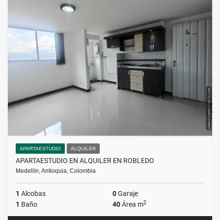
APARTAESTUDIO
ALQUILER
APARTAESTUDIO EN ALQUILER EN ROBLEDO
Medellín, Antioquia, Colombia
1
Alcobas
0
Garaje
2
1
Baño
40
Área m