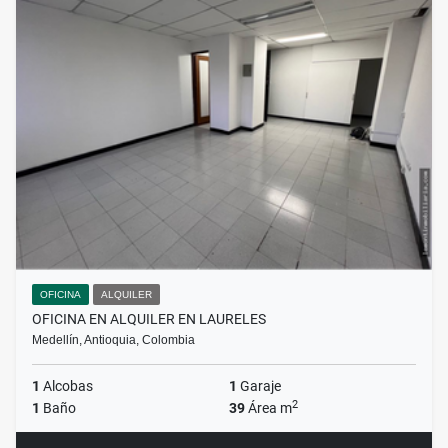
OFICINA
ALQUILER
OFICINA EN ALQUILER EN LAURELES
Medellín, Antioquia, Colombia
1
Alcobas
1
Garaje
2
1
Baño
39
Área m