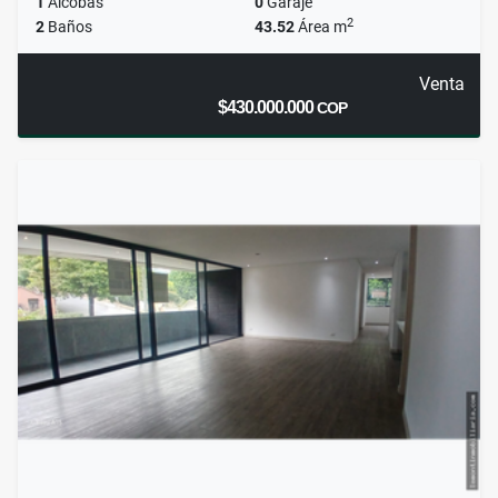
1
Alcobas
0
Garaje
2
2
Baños
43.52
Área m
Venta
$430.000.000
COP