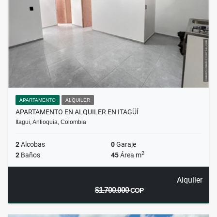
APARTAMENTO
ALQUILER
APARTAMENTO EN ALQUILER EN ITAGÜÍ
Itagui, Antioquia, Colombia
2
Alcobas
0
Garaje
2
2
Baños
45
Área m
Alquiler
$1.700.000
COP