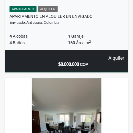
APARTAMENTO
ALQUILER
APARTAMENTO EN ALQUILER EN ENVIGADO
Envigado, Antioquia, Colombia
4
Alcobas
1
Garaje
2
4
Baños
163
Área m
Alquiler
$8.000.000
COP