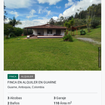
FINCA
ALQUILER
FINCA EN ALQUILER EN GUARNE
Guarne, Antioquia, Colombia
3
Alcobas
3
Garaje
2
2
Baños
110
Área m