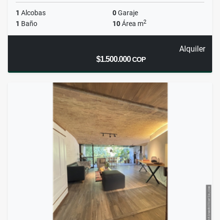
1
Alcobas
0
Garaje
2
1
Baño
10
Área m
Alquiler
$1.500.000
COP