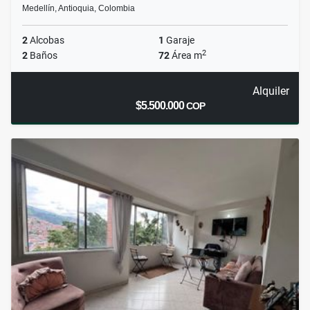
Medellín, Antioquia, Colombia
2
Alcobas
1
Garaje
2
2
Baños
72
Área m
Alquiler
$5.500.000
COP