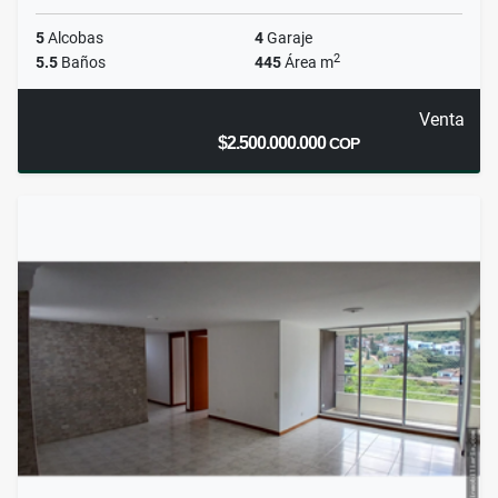
5
Alcobas
4
Garaje
2
5.5
Baños
445
Área m
Venta
$2.500.000.000
COP