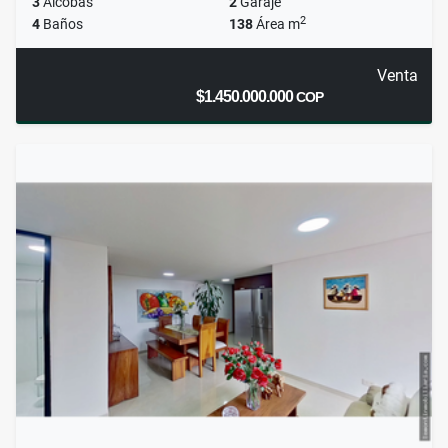
3
Alcobas
2
Garaje
2
4
Baños
138
Área m
Venta
$1.450.000.000
COP