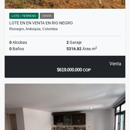
LOTE / TERRENO
VENTA
LOTE EN EN VENTA EN RIO NEGRO
Rionegro, Antioquia, Colombia
0
Alcobas
2
Garaje
2
0
Baños
5316.82
Área m
Venta
$619.000.000
COP