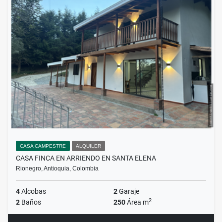
CASA CAMPESTRE
ALQUILER
CASA FINCA EN ARRIENDO EN SANTA ELENA
Rionegro, Antioquia, Colombia
4
Alcobas
2
Garaje
2
2
Baños
250
Área m