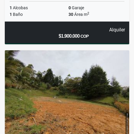
1
Alcobas
0
Garaje
2
1
Baño
30
Área m
Alquiler
$1.900.000
COP