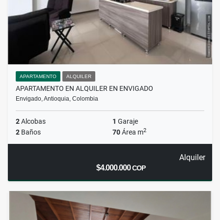
APARTAMENTO
ALQUILER
APARTAMENTO EN ALQUILER EN ENVIGADO
Envigado, Antioquia, Colombia
2
Alcobas
1
Garaje
2
2
Baños
70
Área m
Alquiler
$4.000.000
COP