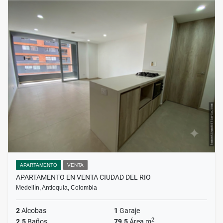
APARTAMENTO
VENTA
APARTAMENTO EN VENTA CIUDAD DEL RIO
Medellín, Antioquia, Colombia
2
Alcobas
1
Garaje
2
2.5
Baños
79.5
Área m