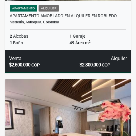
APARTAMENTO
ALQUILER
APARTAMENTO AMOBLADO EN ALQUILER EN ROBLEDO
Medellín, Antioquia, Colombia
2
Alcobas
1
Garaje
2
1
Baño
49
Área m
Venta
Alquiler
$2.600.000
$2.800.000
COP
COP