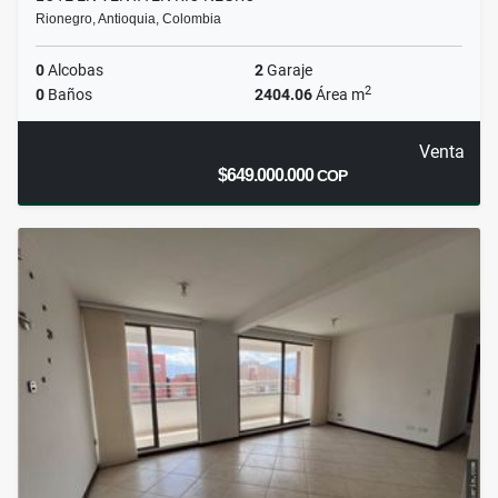
Rionegro, Antioquia, Colombia
0
Alcobas
2
Garaje
2
0
Baños
2404.06
Área m
Venta
$649.000.000
COP