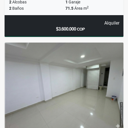
2
Alcobas
1
Garaje
2
2
Baños
71.5
Área m
Alquiler
$3.600.000
COP