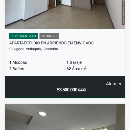
APARTAESTUDIO
ALQUILER
APARTAESTUDIO EN ARRIENDO EN ENVIGADO
Envigado, Antioquia, Colombia
1
Alcobas
1
Garaje
2
2
Baños
62
Área m
Alquiler
$3.500.000
COP