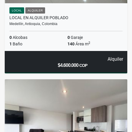
LOCAL
ALQUILER
LOCAL EN ALQUILER POBLADO
Medellín, Antioquia, Colombia
0
Alcobas
0
Garaje
2
1
Baño
140
Área m
Alquiler
$4.600.000
COP