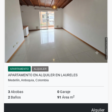
APARTAMENTO
ALQUILER
APARTAMENTO EN ALQUILER EN LAURELES
Medellín, Antioquia, Colombia
3
Alcobas
0
Garaje
2
2
Baños
91
Área m
Alquiler