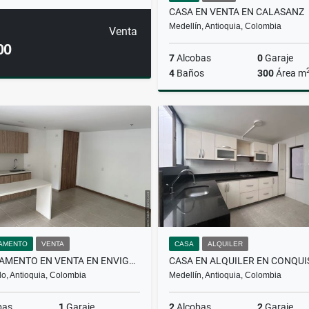
CASA EN VENTA EN CALASANZ
Medellín, Antioquia, Colombia
Venta
00
7
Alcobas
0
Garaje
4
Baños
300
Área m
$1.350.000.000
AMENTO
VENTA
CASA
ALQUILER
APARTAMENTO EN VENTA EN ENVIGADO
o, Antioquia, Colombia
Medellín, Antioquia, Colombia
bas
1
Garaje
2
Alcobas
2
Garaje