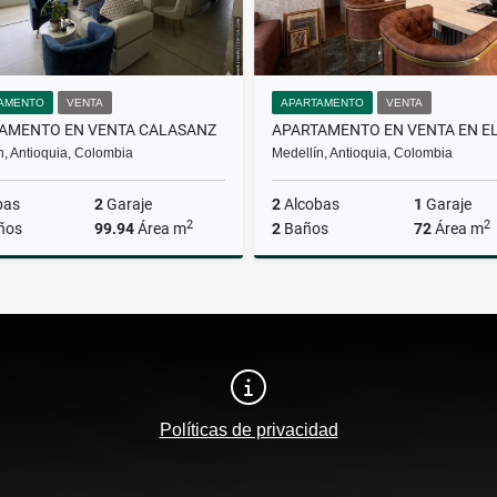
AMENTO
VENTA
APARTAMENTO
VENTA
AMENTO EN VENTA CALASANZ
n, Antioquia, Colombia
Medellín, Antioquia, Colombia
bas
2
Garaje
2
Alcobas
1
Garaje
2
2
ños
99.94
Área m
2
Baños
72
Área m
Venta
$850.000.000
$720.000.000
Políticas de privacidad