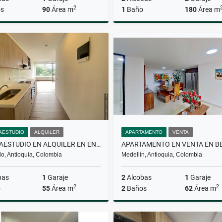
2
s
90
Área m
1
Baño
180
Área m
Venta
A
$690.000.000
$4.600.000
AESTUDIO
ALQUILER
APARTAMENTO
VENTA
APARTAESTUDIO EN ALQUILER EN ENVIGADO
APARTAMENTO EN VENTA EN B
o, Antioquia, Colombia
Medellín, Antioquia, Colombia
bas
1
Garaje
2
Alcobas
1
Garaje
2
2
o
55
Área m
2
Baños
62
Área m
Alquiler