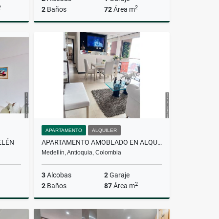
2
2
2
Baños
72
Área m
lquiler
Alquiler
$6.500.000
APARTAMENTO
ALQUILER
ELÉN
APARTAMENTO AMOBLADO EN ALQUILER EN EL POBLADO
Medellín, Antioquia, Colombia
3
Alcobas
2
Garaje
2
2
Baños
87
Área m
Venta
Alquiler