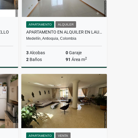
APARTAMENTO
ALQUILER
ELLO
APARTAMENTO EN ALQUILER EN LAURELES
Medellín, Antioquia, Colombia
3
Alcobas
0
Garaje
2
2
Baños
91
Área m
Venta
Alquiler
$3.400.000
APARTAMENTO
VENTA