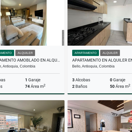
$5.000.000
$421.000.000
AMENTO
ALQUILER
APARTAMENTO
ALQUILER
APARTAMENTO AMOBLADO EN ALQUILER EN EL POBLADO
n, Antioquia, Colombia
Bello, Antioquia, Colombia
bas
1
Garaje
3
Alcobas
0
Garaje
2
2
s
74
Área m
2
Baños
50
Área m
Alquiler
A
$6.000.000
$2.000.000