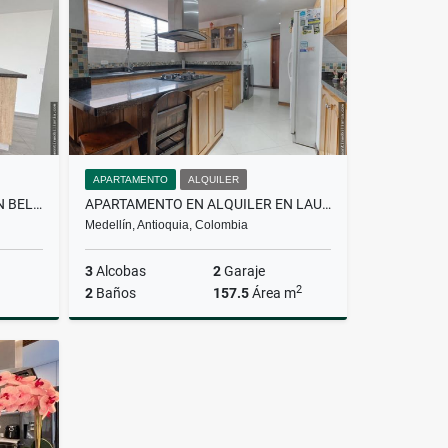
$6.600.000
APARTAMENTO
ALQUILER
APARTAMENTO EN ALQUILER EN BELLO
APARTAMENTO EN ALQUILER EN LAURELES
Medellín, Antioquia, Colombia
3
Alcobas
2
Garaje
2
2
Baños
157.5
Área m
lquiler
Alquiler
$4.500.000