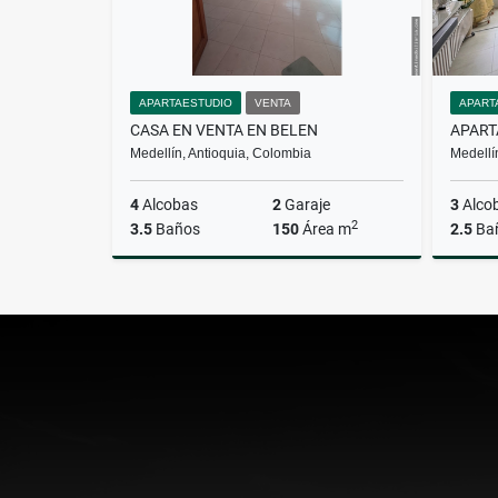
APARTAESTUDIO
VENTA
APART
CASA EN VENTA EN BELEN
APART
Medellín, Antioquia, Colombia
Medellí
4
Alcobas
2
Garaje
3
Alco
2
3.5
Baños
150
Área m
2.5
Ba
Venta
$820.000.000