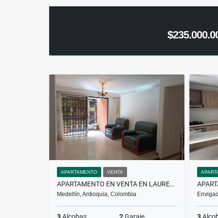
$235.000.0
APARTAMENTO
VENTA
APART
APARTAMENTO EN VENTA EN LAURELES
Medellín, Antioquia, Colombia
Envigad
3
Alcobas
2
Garaje
3
Alco