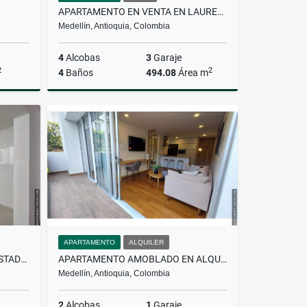
APARTAMENTO EN VENTA EN LAURELES
Medellín, Antioquia, Colombia
4
Alcobas
3
Garaje
2
2
4
Baños
494.08
Área m
Venta
Venta
$2.100.000.000
APARTAMENTO
ALQUILER
CASA EN ALQUILER EN CONQUISTADORES
APARTAMENTO AMOBLADO EN ALQUILER EN EL POBLADO
Medellín, Antioquia, Colombia
2
Alcobas
1
Garaje