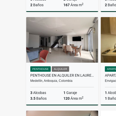
2
2
Baños
167
Área m
2
Baño
Venta
$880.000.000
PENTHOUSE
ALQUILER
APART
PENTHOUSE EN ALQUILER EN LAURELES
Medellín, Antioquia, Colombia
Envigad
3
Alcobas
1
Garaje
1
Alco
2
3.5
Baños
120
Área m
1
Bañ
Alquiler