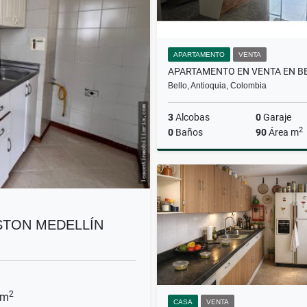
APARTAMENTO
VENTA
APARTAMENTO EN VENTA EN B
Bello, Antioquia, Colombia
3
Alcobas
0
Garaje
2
0
Baños
90
Área m
$465.000.000
STON MEDELLÍN
2
 m
CASA
VENTA