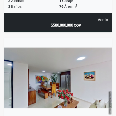
3
Alcobas
1
Garaje
2
2
Baños
76
Área m
Venta
$580.000.000
COP