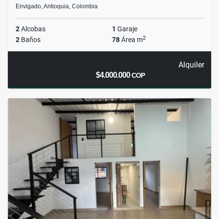
Envigado, Antioquia, Colombia
2
Alcobas
1
Garaje
2
2
Baños
78
Área m
Alquiler
$4.000.000
COP