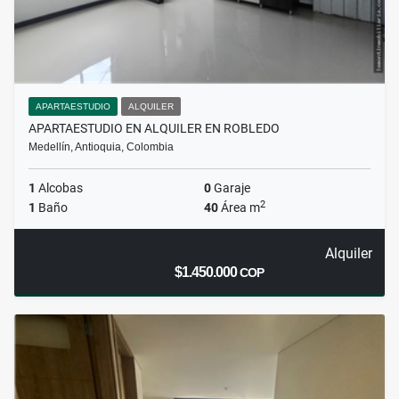
APARTAESTUDIO
ALQUILER
APARTAESTUDIO EN ALQUILER EN ROBLEDO
Medellín, Antioquia, Colombia
1
Alcobas
0
Garaje
2
1
Baño
40
Área m
Alquiler
$1.450.000
COP