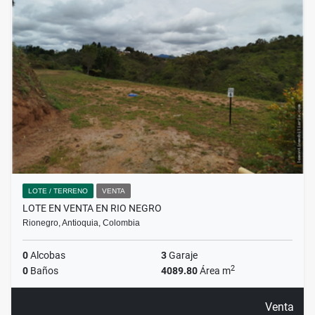
LOTE / TERRENO
VENTA
LOTE EN VENTA EN RIO NEGRO
Rionegro, Antioquia, Colombia
0
Alcobas
3
Garaje
2
0
Baños
4089.80
Área m
Venta