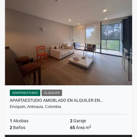
APARTAESTUDIO
ALQUILER
APARTAESTUDIO AMOBLADO EN ALQUILER EN…
Envigado, Antioquia, Colombia
1
Alcobas
2
Garaje
2
2
Baños
65
Área m