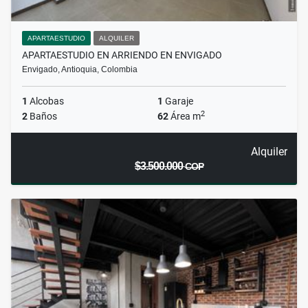
APARTAESTUDIO
ALQUILER
APARTAESTUDIO EN ARRIENDO EN ENVIGADO
Envigado, Antioquia, Colombia
1
Alcobas
1
Garaje
2
2
Baños
62
Área m
Alquiler
$3.500.000
COP