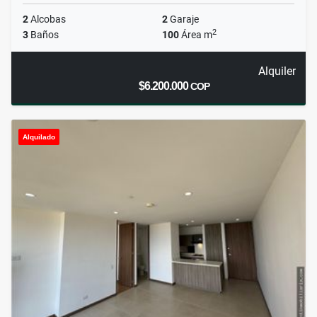
2
Alcobas
2
Garaje
2
3
Baños
100
Área m
Alquiler
$6.200.000
COP
Alquilado