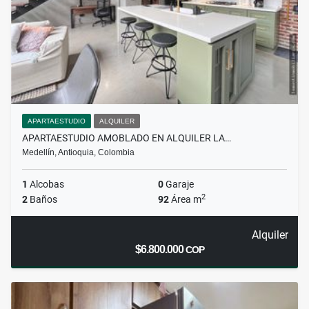
APARTAESTUDIO
ALQUILER
APARTAESTUDIO AMOBLADO EN ALQUILER LA…
Medellín, Antioquia, Colombia
1
Alcobas
0
Garaje
2
2
Baños
92
Área m
Alquiler
$6.800.000
COP