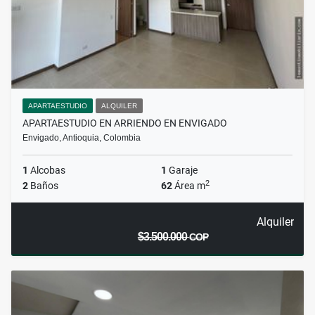
APARTAESTUDIO
ALQUILER
APARTAESTUDIO EN ARRIENDO EN ENVIGADO
Envigado, Antioquia, Colombia
1
Alcobas
1
Garaje
2
2
Baños
62
Área m
Alquiler
$3.500.000
COP