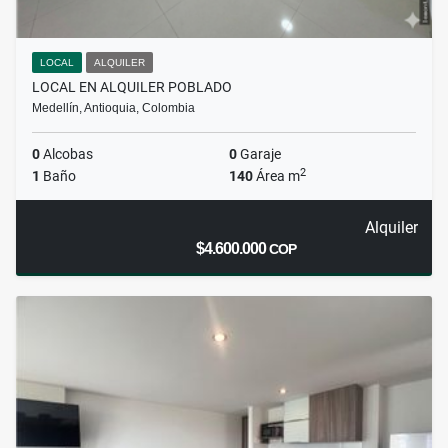
LOCAL
ALQUILER
LOCAL EN ALQUILER POBLADO
Medellín, Antioquia, Colombia
0
Alcobas
0
Garaje
2
1
Baño
140
Área m
Alquiler
$4.600.000
COP