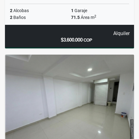
2
Alcobas
1
Garaje
2
2
Baños
71.5
Área m
Alquiler
$3.600.000
COP