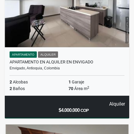
APARTAMENTO
ALQUILER
APARTAMENTO EN ALQUILER EN ENVIGADO
Envigado, Antioquia, Colombia
2
Alcobas
1
Garaje
2
2
Baños
70
Área m
Alquiler
$4.000.000
COP