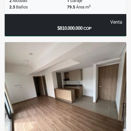
2
Alcobas
1
Garaje
2
2.5
Baños
79.5
Área m
Venta
$810.000.000
COP