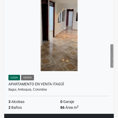
CASA
VENTA
APARTAMENTO EN VENTA ITAGÜÍ
Itagui, Antioquia, Colombia
3
Alcobas
0
Garaje
2
2
Baños
86
Área m