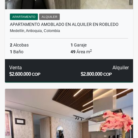
APARTAMENTO
ALQUILER
APARTAMENTO AMOBLADO EN ALQUILER EN ROBLEDO
Medellín, Antioquia, Colombia
2
Alcobas
1
Garaje
2
1
Baño
49
Área m
Venta
Alquiler
$2.600.000
$2.800.000
COP
COP