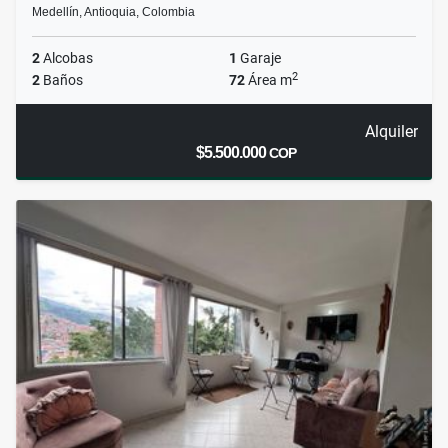
Medellín, Antioquia, Colombia
2
Alcobas
1
Garaje
2
2
Baños
72
Área m
Alquiler
$5.500.000
COP