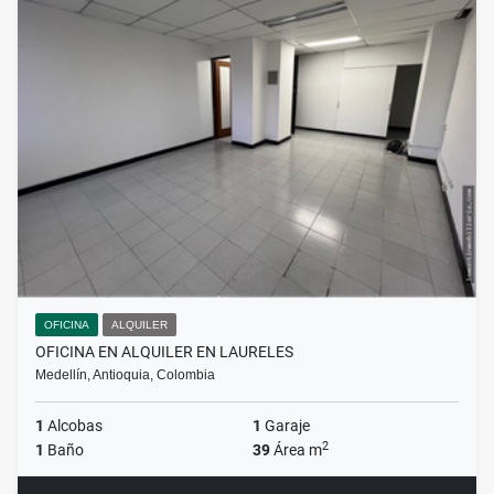
OFICINA
ALQUILER
OFICINA EN ALQUILER EN LAURELES
Medellín, Antioquia, Colombia
1
Alcobas
1
Garaje
2
1
Baño
39
Área m