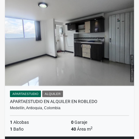
APARTAESTUDIO
ALQUILER
APARTAESTUDIO EN ALQUILER EN ROBLEDO
Medellín, Antioquia, Colombia
1
Alcobas
0
Garaje
2
1
Baño
40
Área m