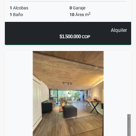
1
Alcobas
0
Garaje
2
1
Baño
10
Área m
Alquiler
$1.500.000
COP