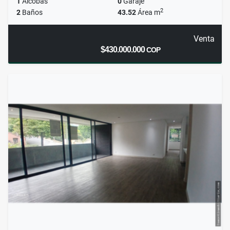
1
Alcobas
0
Garaje
2
2
Baños
43.52
Área m
Venta
$430.000.000
COP