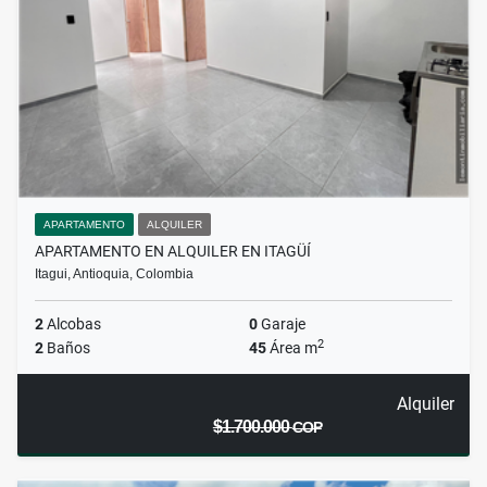
APARTAMENTO
ALQUILER
APARTAMENTO EN ALQUILER EN ITAGÜÍ
Itagui, Antioquia, Colombia
2
Alcobas
0
Garaje
2
2
Baños
45
Área m
Alquiler
$1.700.000
COP