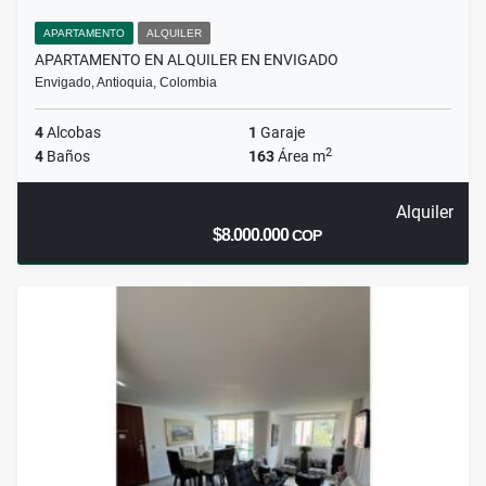
APARTAMENTO
ALQUILER
APARTAMENTO EN ALQUILER EN ENVIGADO
Envigado, Antioquia, Colombia
4
Alcobas
1
Garaje
2
4
Baños
163
Área m
Alquiler
$8.000.000
COP