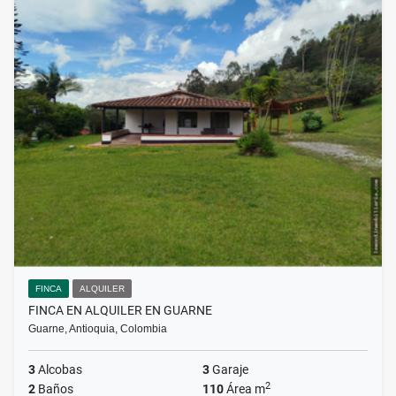
FINCA
ALQUILER
FINCA EN ALQUILER EN GUARNE
Guarne, Antioquia, Colombia
3
Alcobas
3
Garaje
2
2
Baños
110
Área m