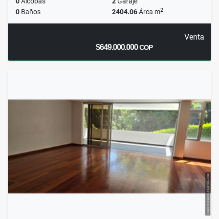
0
Alcobas
2
Garaje
2
0
Baños
2404.06
Área m
Venta
$649.000.000
COP