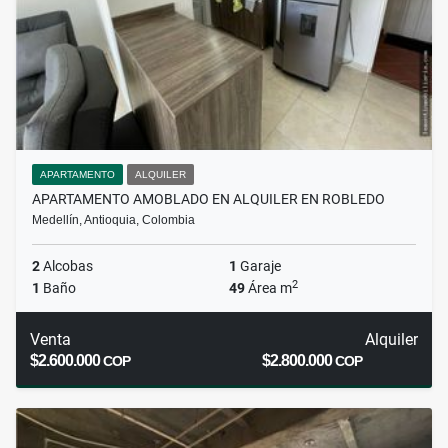
APARTAMENTO
ALQUILER
APARTAMENTO AMOBLADO EN ALQUILER EN ROBLEDO
Medellín, Antioquia, Colombia
2
Alcobas
1
Garaje
2
1
Baño
49
Área m
Venta
Alquiler
$2.600.000
$2.800.000
COP
COP