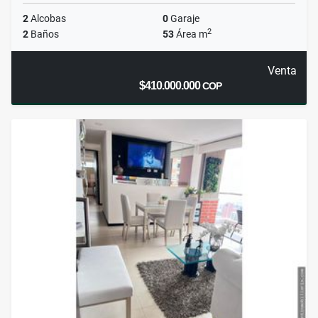
2
Alcobas
0
Garaje
2
2
Baños
53
Área m
Venta
$410.000.000
COP