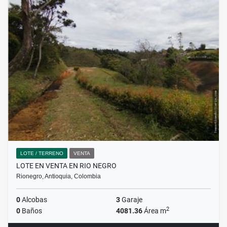
LOTE / TERRENO
VENTA
LOTE EN VENTA EN RIO NEGRO
Rionegro, Antioquia, Colombia
0
Alcobas
3
Garaje
2
0
Baños
4081.36
Área m