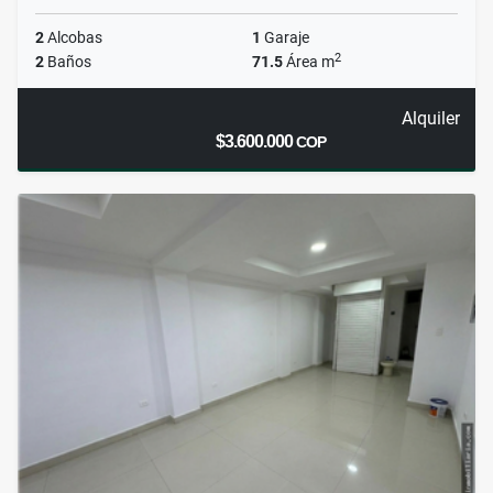
2
Alcobas
1
Garaje
2
2
Baños
71.5
Área m
Alquiler
$3.600.000
COP