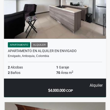
APARTAMENTO
ALQUILER
APARTAMENTO EN ALQUILER EN ENVIGADO
Envigado, Antioquia, Colombia
2
Alcobas
1
Garaje
2
2
Baños
70
Área m
Alquiler
$4.000.000
COP