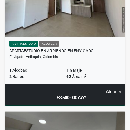
APARTAESTUDIO
ALQUILER
APARTAESTUDIO EN ARRIENDO EN ENVIGADO
Envigado, Antioquia, Colombia
1
Alcobas
1
Garaje
2
2
Baños
62
Área m
Alquiler
$3.500.000
COP