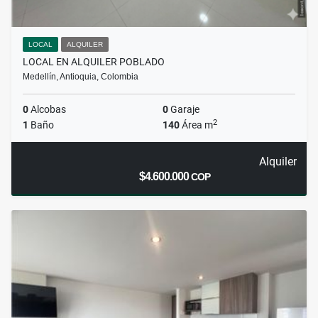
LOCAL
ALQUILER
LOCAL EN ALQUILER POBLADO
Medellín, Antioquia, Colombia
0
Alcobas
0
Garaje
2
1
Baño
140
Área m
Alquiler
$4.600.000
COP