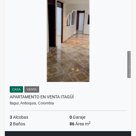
CASA
VENTA
APARTAMENTO EN VENTA ITAGÜÍ
Itagui, Antioquia, Colombia
3
Alcobas
0
Garaje
2
2
Baños
86
Área m