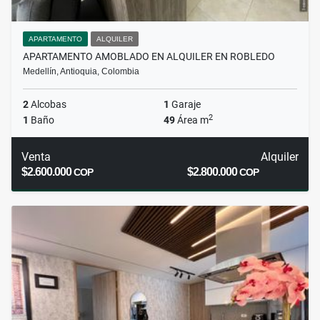
APARTAMENTO
ALQUILER
APARTAMENTO AMOBLADO EN ALQUILER EN ROBLEDO
Medellín, Antioquia, Colombia
2
Alcobas
1
Garaje
2
1
Baño
49
Área m
Venta
Alquiler
$2.600.000
$2.800.000
COP
COP