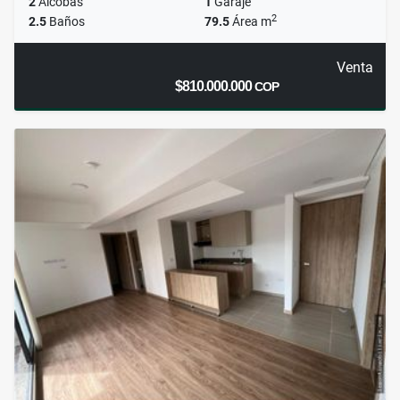
2
Alcobas
1
Garaje
2
2.5
Baños
79.5
Área m
Venta
$810.000.000
COP